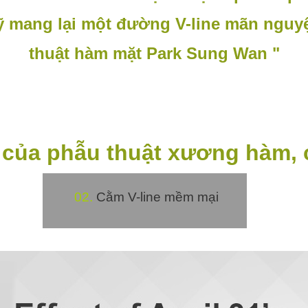
sỹ mang lại một đường V-line mãn nguy
thuật hàm mặt Park Sung Wan
"
 của p
hẫu thuật xương hàm, 
02.
Cằm V-line mềm mại