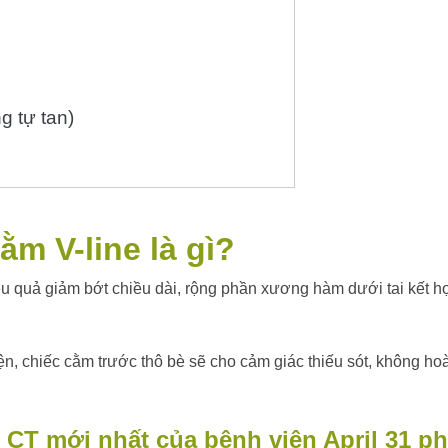
g tự tan)
m V-line là gì?
u quả giảm bớt chiều dài, rộng phần xương hàm dưới tai kết 
iện, chiếc cằm trước thô bè sẽ cho cảm giác thiếu sót, không h
CT mới nhất của bệnh viện April 31 phá