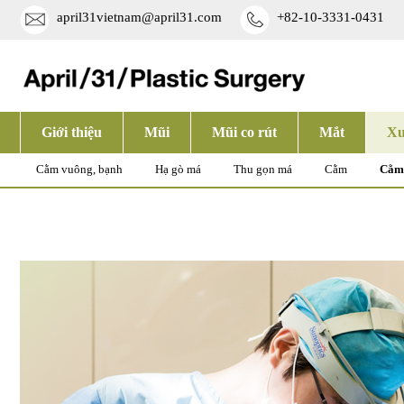
april31vietnam@april31.com
+82-10-3331-0431
Giới thiệu
Mũi
Mũi co rút
Mắt
Xư
Cằm vuông, bạnh
Hạ gò má
Thu gọn má
Cằm
Cằm 