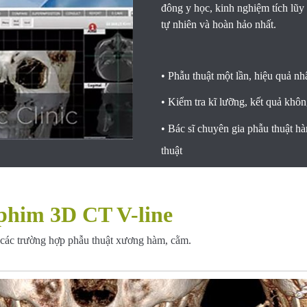
đông y học, kinh nghiệm tích lũy
tự nhiên và hoàn hảo nhất.
•
Phẫu thuật một lần, hiệu quả nh
•
Kiểm tra kĩ lưỡng, kết quả không
•
Bác sĩ chuyên gia phẫu thuật h
thuật
 phim 3D CT V-line
 các trường hợp phẫu thuật xương hàm, cằm.