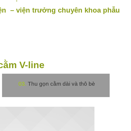
ện – viện trưởng chuyên khoa phẫu
cằm V-line
03.
Thu gọn cằm dài và thô bè