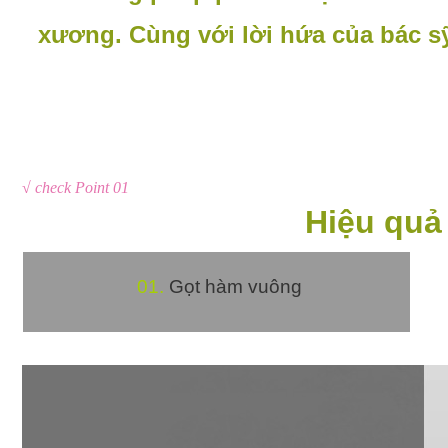
xương. Cùng với lời hứa của bác 
√ check Point 01
Hiệu quả
01.
Gọt hàm vuông