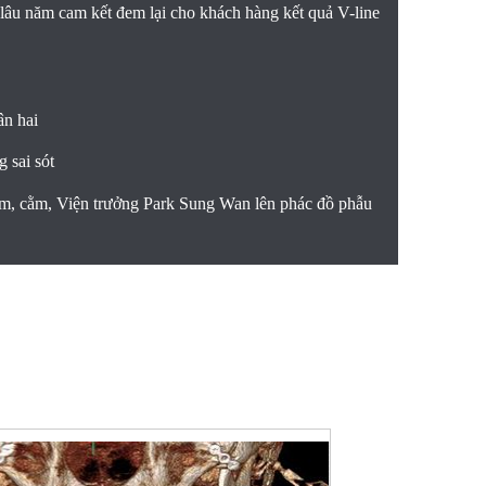
 lâu năm cam kết đem lại cho khách hàng kết quả V-line
ân hai
 sai sót
àm, cằm, Viện trưởng Park Sung Wan lên phác đồ phẫu