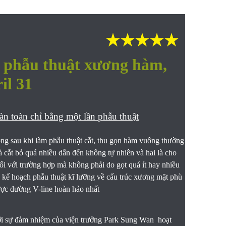
★★★★★
n phẫu thuật xương hàm,
il 31
àn toàn chỉ bằng một lần phẫu thuật
ng sau khi làm phẫu thuật cắt, thu gọn hàm vuông thường
là cắt bỏ quá nhiều dẫn đến không tự nhiên và hai là cho
i với trường hợp mà không phải do gọt quá ít hay nhiều
, kế hoạch phẫu thuật kĩ lưỡng về cấu trúc xương mặt phù
ược đường V-line hoàn hảo nhất
ới sự đảm nhiệm của viện trưởng Park Sung Wan hoạt