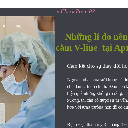
√ Check Point 02
Những lí do nê
cằm V-line tại Apr
Cam kết cho sự thay đổi ho
Nguyên nhân của sự không hài lò
chia làm 2 lí do chính. Đầu tiên 
hiệu quả nhưng không rõ ràng. Đố
xương, thì cần có được sự tư vấn
hợp với từng trường hợp để có đ
Bệnh viện thẩm mỹ 31 tháng 4 v