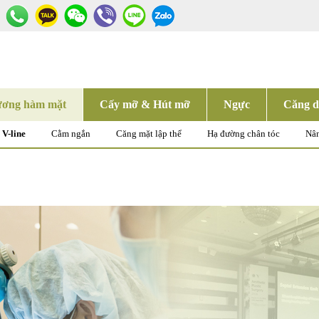
ơng hàm mặt
Cấy mỡ & Hút mỡ
Ngực
Căng d
V-line
Cằm ngắn
Căng mặt lập thể
Hạ đường chân tóc
Nân