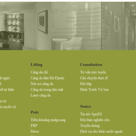
Lifting
Consultation
Căng da chỉ
Tư vấn trực tuyến
ật ngực
Căng da đàn hồi Elastic
Câu chuyện thực tế
ệ
Nội soi căng da
Hỏi đáp
ỡ tự thân
Căng da trung tâm mặt
Hình Trước Và Sau
Laser căng da
m vú
Notice
a tuyến vú
Petit
Tin tức April31
Tiêm khoáng mulgwang
Hội thảo nghiên cứu
PRP
Truyền thông
Meso
Dịch vụ cho khác nước ngoài