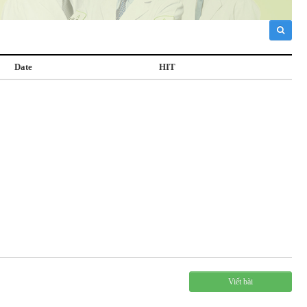
Date
HIT
Viết bài