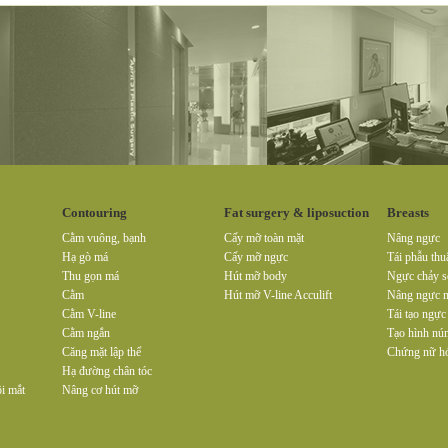
Contouring
Fat surgery & liposuction
Breasts
Cằm vuông, bạnh
Cấy mỡ toàn mặt
Nâng ngực
Hạ gò má
Cấy mỡ ngực
Tái phẫu thu
Thu gọn má
Hút mỡ body
Ngực chảy s
Cằm
Hút mỡ V-line Acculift
Nâng ngực m
Cằm V-line
Tái tạo ngực
Cằm ngắn
Tạo hình nú
Căng mặt lập thể
Chứng nữ hó
Hạ đường chân tóc
i mắt
Nâng cơ hút mỡ