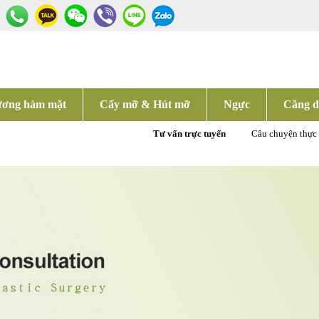
ơng hàm mặt
Cấy mỡ & Hút mỡ
Ngực
Căng d
Tư vấn trực tuyến
Câu chuyện thực 