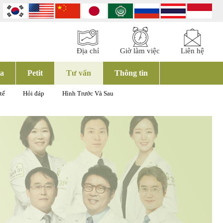
Địa chỉ
Giờ làm việc
Liên hệ
a
Petit
Tư vấn
Thông tin
tế
Hỏi đáp
Hình Trước Và Sau