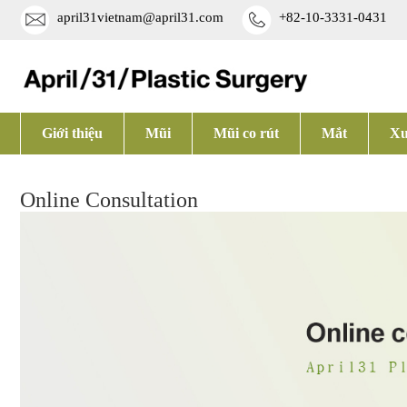
april31vietnam@april31.com
+82-10-3331-0431
Giới thiệu
Mũi
Mũi co rút
Mắt
Xư
Online Consultation