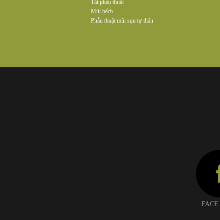
Tái phẫu thuật
Mũi hếch
Phẫu thuật mũi sụn tự thân
FACE