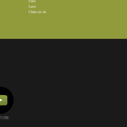
Filler
Laser
Chăm sóc da
TUBE