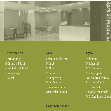
Introduction
Nose
Eyes
April 31 là gì?
Phẫu thuật đầu mũi
Mắt hõm
Đội ngũ y bác sĩ
Mũi gồ
Mắt hai mí
Giới thiệu bệnh viện
Mũi dài
Mở rộng mắt
Giờ làm việc
Mũi tròn to
Mắt bị sụp mí
Địa chỉ
Mũi nghiêng
Nội soi treo cơ mày
Mũi cấu trúc
Loại bỏ mỡ mắt
Thu nhỏ cánh mũi
Trẻ hóa mắt
Điều chỉnh lỗ mũi
Tái phẫu thuật mắt
Mở rộng khóe và đuô
Contracted Nose