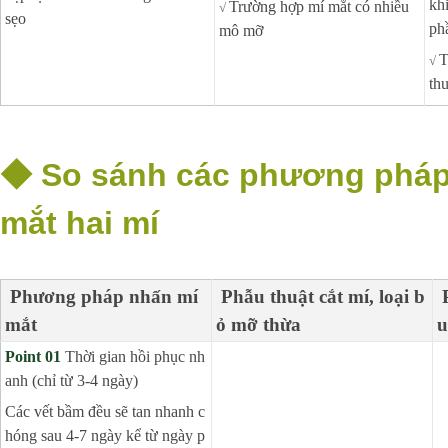
kh
Trường hợp mí mắt có nhiều
√
sẹo
ph
mô mỡ
T
√
thu
◆
So sánh các phương pháp
mắt hai mí
Phương pháp nhấn mí
Phẫu thuật cắt mí, loại b
mắt
ỏ mỡ thừa
u
P
oint
01
Thời gian hồi phục nh
anh (chỉ từ 3-4 ngày)
Các vết bầm đều sẽ tan nhanh c
hóng sau 4-7 ngày kể từ ngày p