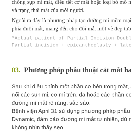
chống sụp mí mắt, điều tiết cơ mắt hoặc loại bỏ mô m
và trạng thái mắt của mỗi người.
Ngoài ra đây là phương pháp tạo đường mí mềm mại 
phía đuôi mắt, mang đến cho đôi mắt một vẻ đẹp tươi
*
Actual
patient of
Partial Incision Doubl
Partial incision + epicanthoplasty + lat
03
.
Phương pháp phẫu thuật cắt mắt ha
Sau khi điều chỉnh một phần cơ bên trong mắt,
nối các sụn mi, cơ mí trên, da hoặc các phần c
đường mí mắt rõ ràng, sắc sảo.
Bệnh viện April 31 sử dụng phương pháp phẫu t
Dynamic, đảm bảo đường mi mắt tự nhiên, dù 
không nhìn thấy sẹo.