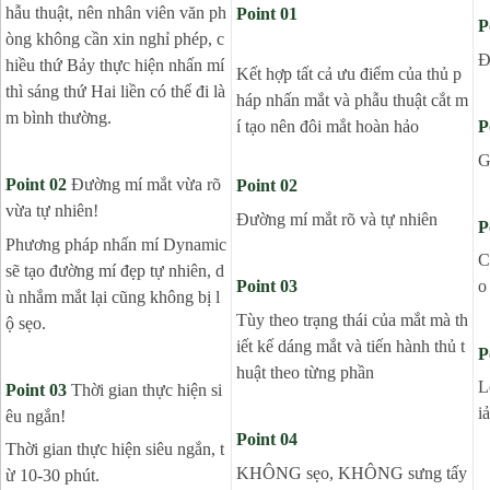
hẫu thuật, nên nhân viên văn ph
P
oint
01
P
òng không cần xin nghỉ phép, c
Đ
hiều thứ Bảy thực hiện nhấn mí
Kết hợp tất cả ưu điểm của thủ p
thì sáng thứ Hai liền có thể đi là
háp nhấn mắt và phẫu thuật cắt m
m bình thường.
í tạo nên đôi mắt hoàn hảo
P
G
P
oint
02
Đường mí mắt vừa rõ
P
oint
02
vừa tự nhiên!
Đường mí mắt rõ và tự nhiên
P
Phương pháp nhấn mí Dynamic
C
sẽ tạo đường mí đẹp tự nhiên, d
P
oint
03
o
ù nhắm mắt lại cũng không bị l
Tùy theo trạng thái của mắt mà th
ộ sẹo.
iết kế dáng mắt và tiến hành thủ t
P
huật theo từng phần
L
P
oint
03
Thời gian thực hiện si
i
êu ngắn!
P
oint
04
Thời gian thực hiện siêu ngắn, t
KHÔNG sẹo, KHÔNG sưng tấy
ừ 10-30 phút.