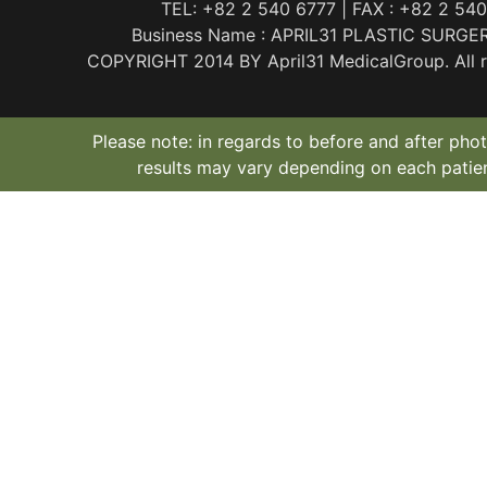
TEL: +82 2 540 6777 | FAX : +82 2 54
Business Name : APRIL31 PLASTIC SURGE
COPYRIGHT 2014 BY April31 MedicalGroup. All ri
Please note: in regards to before and after phot
results may vary depending on each patien