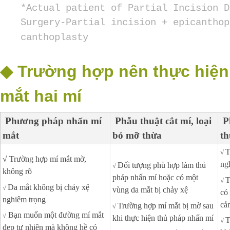
*
Actual
patient of
Partial Incision D
Surgery-
Partial incision + epicanthop
canthoplasty
◆
Trường hợp nên thực hiện
mắt hai mí
Phương pháp nhấn mí
Phẫu thuật cắt mí, loại
P
mắt
bỏ mỡ thừa
th
T
√
√
Trường hợp mí mắt mờ,
ng
Đối tượng phù hợp làm thủ
√
không rõ
pháp nhấn mí hoặc có một
T
√
Da mắt không bị chảy xệ
√
vùng da mắt bị chảy xệ
có
nghiêm trọng
cả
Trường hợp mí mắt bị mờ sau
√
Bạn muốn một đường mí mắt
√
khi thực hiện thủ pháp nhấn mí
T
√
đẹp tự nhiên mà không hề có