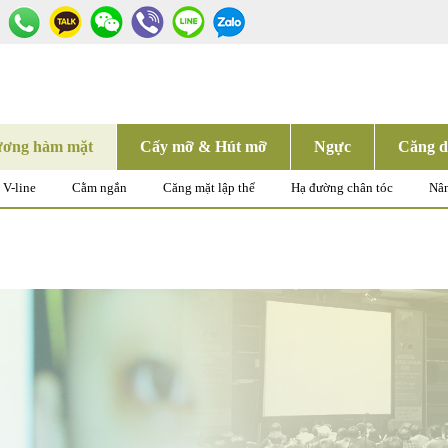
ơng hàm mặt
Cấy mỡ & Hút mỡ
Ngực
Căng d
V-line
Cằm ngắn
Căng mặt lập thể
Hạ đường chân tóc
Nân