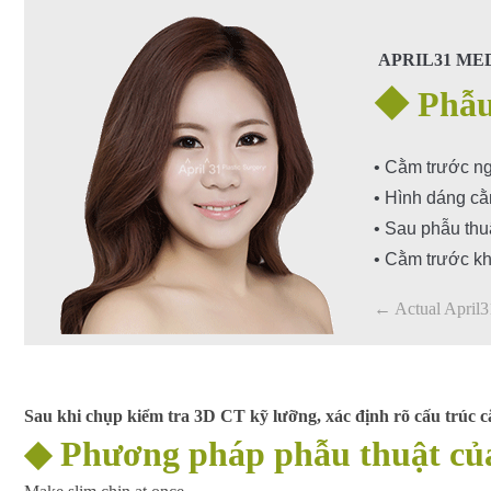
APRIL31 ME
◆
Phẫu
•
Cằm trước ng
•
Hình dáng c
•
Sau phẫu thu
•
Cằm trước kh
← Actual April31
Sau khi chụp kiểm tra 3D CT kỹ lưỡng, xác định rõ cấu trúc 
◆
Phương pháp phẫu thuật của