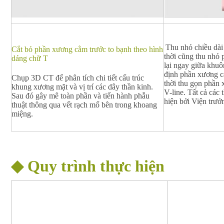
Thu nhỏ chiều dài
Cắt bỏ phần xương cằm trước to bạnh theo hình
thời cũng thu nhỏ 
dáng chữ T
lại ngay giữa khuô
định phần xương c
Chụp 3D CT để phân tích chi tiết cấu trúc
thời thu gọn phần
khung xương mặt và vị trí các dây thần kinh.
V-line. Tất cả các 
Sau đó gây mê toàn phần và tiến hành phẫu
hiện bởi Viện trưở
thuật thông qua vết rạch mổ bên trong khoang
miệng.
◆ Quy trình thực hiện