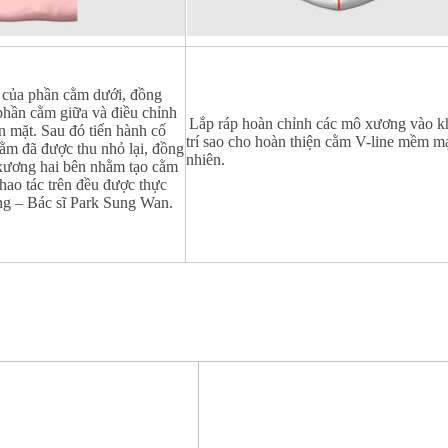
 của phần cằm dưới, đồng
phần cằm giữa và điều chỉnh
Lắp ráp hoàn chỉnh các mô xương vào k
n mặt. Sau đó tiến hành cố
trí sao cho hoàn thiện cằm V-line mềm mạ
ằm đã được thu nhỏ lại, đồng
nhiên.
 xương hai bên nhằm tạo cằm
thao tác trên đều được thực
ng – Bác sĩ Park Sung Wan.