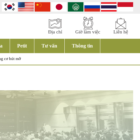
Địa chỉ
Giờ làm việc
Liên hệ
a
Petit
Tư vấn
Thông tin
g cơ hút mỡ