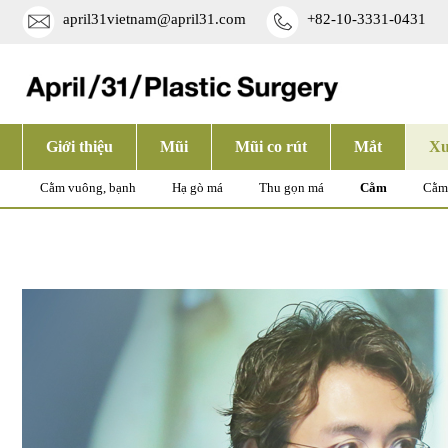
april31vietnam@april31.com
+82-10-3331-0431
Giới thiệu
Mũi
Mũi co rút
Mắt
Xư
Cằm vuông, bạnh
Hạ gò má
Thu gọn má
Cằm
Cằm 