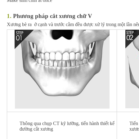
Make slim chin at once
1.
P
hương pháp cắt xương chữ V
Xương bè ra ở cạnh và trước cằm đều được xử lý trong một lần n
Thông qua chụp CT kỹ lưỡng, tiến hành thiết kế
Tiến
đường cắt xương
xươn