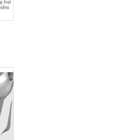
g loại
g mềm