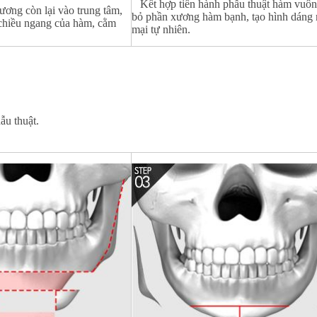
Kết hợp tiến hành phẫu thuật hàm vuôn
ương còn lại vào trung tâm,
bỏ phần xương hàm bạnh, tạo hình dán
 chiều ngang của hàm, cằm
mại tự nhiên.
ẫu thuật.