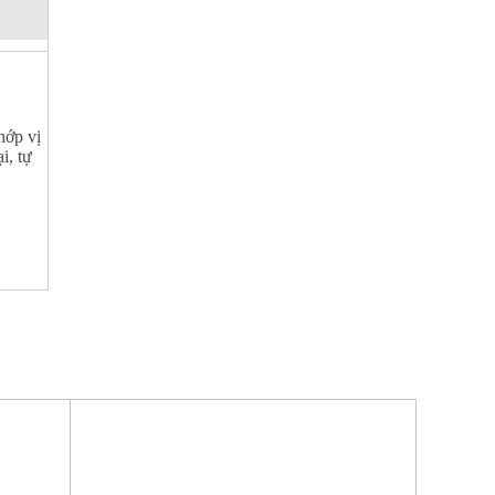
hớp vị
i, tự